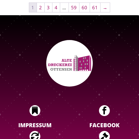
1
2
3
4
…
59
60
61
→


IMPRESSUM
FACEBOOK

