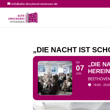
info@alte-druckerei-ottensen.de
„DIE NACHT IST S
SO
„DIE N
07
HEREI
JUN
BEETHOVEN
18:00 - 20:0