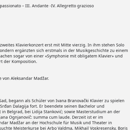
ppassionato – III. Andante -IV. Allegretto grazioso
eites Klavierkonzert erst mit Mitte vierzig. In ihm stehen Solo
 sondern ergänzten sich erstmals in der Musikgeschichte zu einem
rachen sogar von einer «Symphonie mit obligatem Klavier» und
t der Komposition.
se von Aleksandar Madžar.
ad, begann als Schüler von Ivana Branovački Klavier zu spielen
 Srđan Dalagija fort. Er beendete seinen Bachelor und
in Belgrad, bei Lidija Stanković; sowie Masterstudium an der
tjana Ognjanovič: summa cum laude. Derzeit ist er im
dar Madžar an der Hochschule für Musik und Theater in
uchte Meisterkurse bei Arbo Valdma, Mikhail Voskresensky, Boris