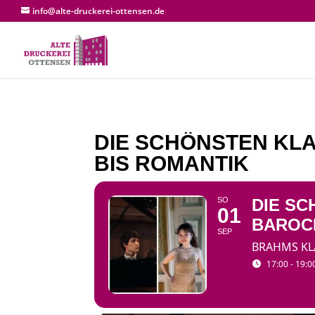
info@alte-druckerei-ottensen.de
DIE SCHÖNSTEN KL
BIS ROMANTIK
SO
DIE S
01
BAROC
SEP
BRAHMS KLA
17:00 - 19:0