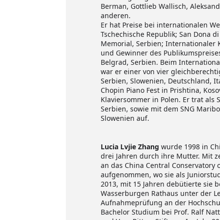
Berman, Gottlieb Wallisch, Aleksan
anderen.
Er hat Preise bei internationalen W
Tschechische Republik; San Dona di 
Memorial, Serbien; Internationaler 
und Gewinner des Publikumspreises
Belgrad, Serbien. Beim Internation
war er einer von vier gleichberechti
Serbien, Slowenien, Deutschland, Ita
Chopin Piano Fest in Prishtina, Ko
Klaviersommer in Polen. Er trat als
Serbien, sowie mit dem SNG Marib
Slowenien auf.
Lucia Lvjie Zhang
wurde 1998 in Chin
drei Jahren durch ihre Mutter. Mit
an das China Central Conservatory 
aufgenommen, wo sie als Juniorstude
2013, mit 15 Jahren debütierte sie 
Wasserburgen Rathaus unter der Lei
Aufnahmeprüfung an der Hochschul
Bachelor Studium bei Prof. Ralf Nat