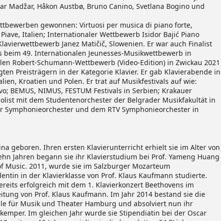
dar Madžar, Håkon Austbø, Bruno Canino, Svetlana Bogino und
ettbewerben gewonnen: Virtuosi per musica di piano forte,
Piave, Italien; Internationaler Wettbewerb Isidor Bajić Piano
Klavierwettbewerb Janez Matičič, Slowenien. Er war auch Finalist
 beim 49. Internationalen Jeunesses-Musikwettbewerb in
alen Robert-Schumann-Wettbewerb (Video-Edition) in Zwickau 2021
gten Preisträgern in der Kategorie Klavier. Er gab Klavierabende in
lien, Kroatien und Polen. Er trat auf Musikfestivals auf wie:
sovo; BEMUS, NIMUS, FESTUM Festivals in Serbien; Krakauer
 Solist mit dem Studentenorchester der Belgrader Musikfakultät in
or Symphonieorchester und dem RTV Symphonieorchester in
a geboren. Ihren ersten Klavierunterricht erhielt sie im Alter von
 zehn Jahren begann sie ihr Klavierstudium bei Prof. Yameng Huang
of Music. 2011, wurde sie im Salzburger Mozarteum
ntin in der Klavierklasse von Prof. Klaus Kaufmann studierte.
bereits erfolgreich mit dem 1. Klavierkonzert Beethovens im
tung von Prof. Klaus Kaufmann. Im Jahr 2014 bestand sie die
e für Musik und Theater Hamburg und absolviert nun ihr
tkemper. Im gleichen Jahr wurde sie Stipendiatin bei der Oscar