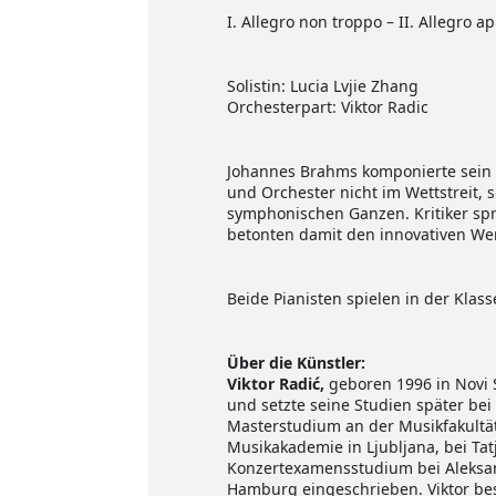
I. Allegro non troppo – II. Allegro a
Solistin: Lucia Lvjie Zhang
Orchesterpart: Viktor Radic
Johannes Brahms komponierte sein zw
und Orchester nicht im Wettstreit,
symphonischen Ganzen. Kritiker sp
betonten damit den innovativen Wer
Beide Pianisten spielen in der Klas
Über die Künstler:
Viktor Radić,
geboren 1996 in Novi S
und setzte seine Studien später bei
Masterstudium an der Musikfakultät 
Musikakademie in Ljubljana, bei Ta
Konzertexamensstudium bei Aleksan
Hamburg eingeschrieben. Viktor bes