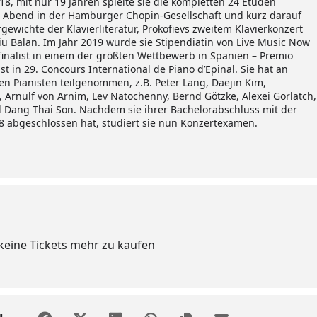
018, mit nur 19 Jahren spielte sie die kompletten 24 Etüden
n Abend in der Hamburger Chopin-Gesellschaft und kurz darauf
gewichte der Klavierliteratur, Prokofievs zweitem Klavierkonzert
iu Balan. Im Jahr 2019 wurde sie Stipendiatin von Live Music Now
finalist in einem der größten Wettbewerb in Spanien – Premio
ist in 29. Concours International de Piano d’Epinal. Sie hat an
en Pianisten teilgenommen, z.B. Peter Lang, Daejin Kim,
o, Arnulf von Arnim, Lev Natochenny, Bernd Götzke, Alexei Gorlatch,
 Dang Thai Son. Nachdem sie ihrer Bachelorabschluss mit der
18 abgeschlossen hat, studiert sie nun Konzertexamen.
 keine Tickets mehr zu kaufen