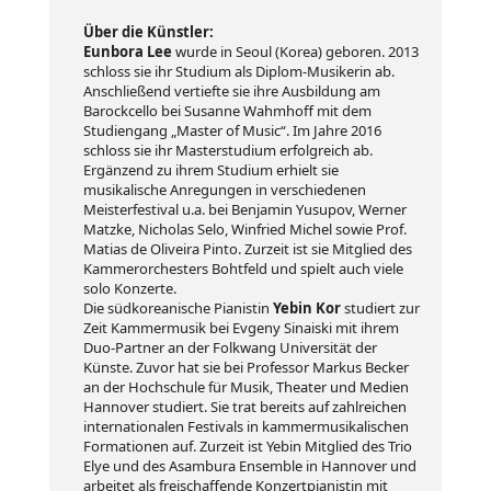
Über die Künstler:
Eunbora Lee
wurde in Seoul (Korea) geboren. 2013
schloss sie ihr Studium als Diplom-Musikerin ab.
Anschließend vertiefte sie ihre Ausbildung am
Barockcello bei Susanne Wahmhoff mit dem
Studiengang „Master of Music“. Im Jahre 2016
schloss sie ihr Masterstudium erfolgreich ab.
Ergänzend zu ihrem Studium erhielt sie
musikalische Anregungen in verschiedenen
Meisterfestival u.a. bei Benjamin Yusupov, Werner
Matzke, Nicholas Selo, Winfried Michel sowie Prof.
Matias de Oliveira Pinto. Zurzeit ist sie Mitglied des
Kammerorchesters Bohtfeld und spielt auch viele
solo Konzerte.
Die südkoreanische Pianistin
Yebin Kor
studiert zur
Zeit Kammermusik bei Evgeny Sinaiski mit ihrem
Duo-Partner an der Folkwang Universität der
Künste. Zuvor hat sie bei Professor Markus Becker
an der Hochschule für Musik, Theater und Medien
Hannover studiert. Sie trat bereits auf zahlreichen
internationalen Festivals in kammermusikalischen
Formationen auf. Zurzeit ist Yebin Mitglied des Trio
Elye und des Asambura Ensemble in Hannover und
arbeitet als freischaffende Konzertpianistin mit