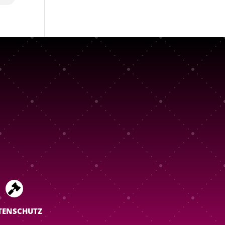

TENSCHUTZ