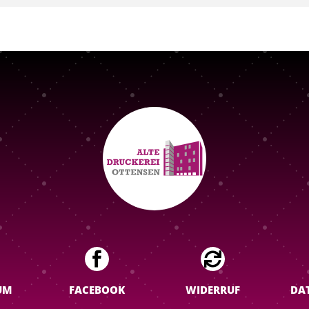


UM
FACEBOOK
WIDERRUF
DA