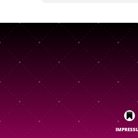

IMPRESS