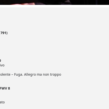
1791)
)
0
ivo
dolente – Fuga. Allegro ma non troppo
 FWV 8
ato