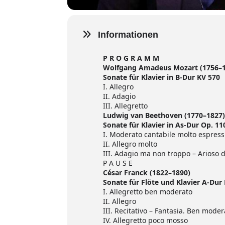
Informationen
P R O G R A M M
Wolfgang Amadeus Mozart (1756–
Sonate für Klavier in B-Dur KV 570
I. Allegro
II. Adagio
III. Allegretto
Ludwig van Beethoven (1770–1827
Sonate für Klavier in As-Dur Op. 11
I. Moderato cantabile molto espress
II. Allegro molto
III. Adagio ma non troppo – Arioso 
P A U S E
César Franck (1822–1890)
Sonate für Flöte und Klavier A-Dur
I. Allegretto ben moderato
II. Allegro
III. Recitativo – Fantasia. Ben moder
IV. Allegretto poco mosso