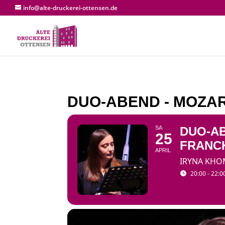
info@alte-druckerei-ottensen.de
DUO-ABEND - MOZAR
SA
DUO-AB
25
FRANC
APRIL
IRYNA KHOM
20:00 - 22:0