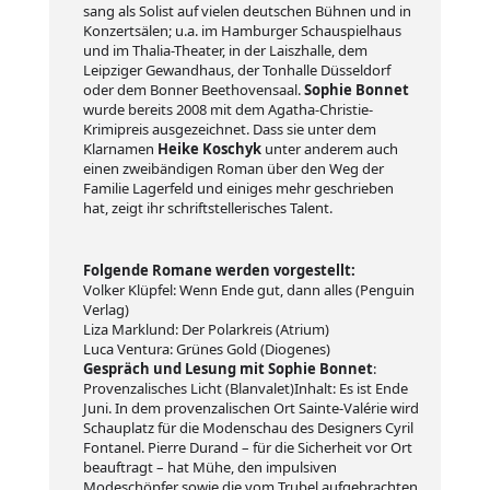
sang als Solist auf vielen deutschen Bühnen und in
Konzertsälen; u.a. im Hamburger Schauspielhaus
und im Thalia-Theater, in der Laiszhalle, dem
Leipziger Gewandhaus, der Tonhalle Düsseldorf
oder dem Bonner Beethovensaal.
Sophie Bonnet
wurde bereits 2008 mit dem Agatha-Christie-
Krimipreis ausgezeichnet. Dass sie unter dem
Klarnamen
Heike Koschyk
unter anderem auch
einen zweibändigen Roman über den Weg der
Familie Lagerfeld und einiges mehr geschrieben
hat, zeigt ihr schriftstellerisches Talent.
Folgende Romane werden vorgestellt:
Volker Klüpfel: Wenn Ende gut, dann alles (Penguin
Verlag)
Liza Marklund: Der Polarkreis (Atrium)
Luca Ventura: Grünes Gold (Diogenes)
Gespräch und Lesung mit Sophie Bonnet
:
Provenzalisches Licht (Blanvalet)Inhalt: Es ist Ende
Juni. In dem provenzalischen Ort Sainte-Valérie wird
Schauplatz für die Modenschau des Designers Cyril
Fontanel. Pierre Durand – für die Sicherheit vor Ort
beauftragt – hat Mühe, den impulsiven
Modeschöpfer sowie die vom Trubel aufgebrachten