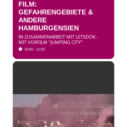
FILM:
GEFAHRENGEBIETE &
ANDERE
HAMBURGENSIEN
IN ZUSAMMENARBEIT MIT LETSDOK -
MIT VORFILM "JUMPING CITY"
20:00 - 22:00