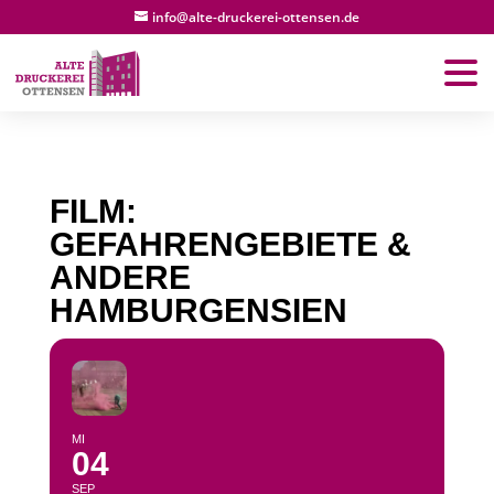
info@alte-druckerei-ottensen.de
FILM:
GEFAHRENGEBIETE &
ANDERE
HAMBURGENSIEN
MI
04
SEP