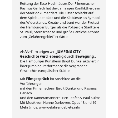
Rettung der Esso-Hochhäuser. Der Filmemacher
Rasmus Gerlach hat die damaligen Konfliktherde in
der Stadt dokumentiert. Die Kissenschlacht auf
dem Spielbudenplatz und die Klobürste als Symbol
des Widerstands. Kreativ und bunt war der Protest
der Hamburger Bürger, als die Polizei die Stadtteile
St. Pauli, Sternschanze und große Bereiche Altonas
zum „Gefahrengebiet“ erklärte.
Als
Vorfilm
zeigen wir „
JUMPING CITY –
Geschichte wird lebendig durch Bewegung
„.
Die Hamburger Künstlerin Birgit Dunkel aktiviert in
ihrer Jumping-Performance die vergrabene
Geschichte europäischer Städte.
Mit
Filmgespräch
im Anschluss an die
Vorführungen
mit den Filmemachern Birgit Dunkel und Rasmus
Gerlach
und den Kameramännern: Ben Tepfer & Paul Kulms
Mit Musik von Hanne Darboven, Opus 18 und 19
Mehr Infos: www.gefahrengebiete.info