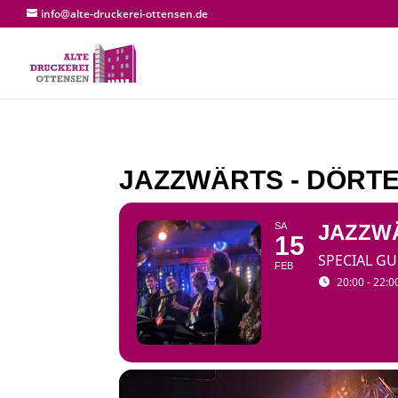
info@alte-druckerei-ottensen.de
JAZZWÄRTS - DÖRT
SA
JAZZWÄ
15
SPECIAL GU
FEB
20:00 - 22:0