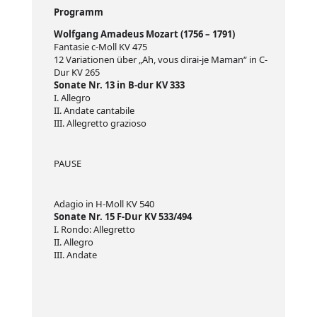
Programm
Wolfgang Amadeus Mozart (1756 – 1791)
Fantasie c-Moll KV 475
12 Variationen über „Ah, vous dirai-je Maman“ in C-
Dur KV 265
Sonate Nr. 13 in B-dur KV 333
I. Allegro
II. Andate cantabile
III. Allegretto grazioso
PAUSE
Adagio in H-Moll KV 540
Sonate Nr. 15 F-Dur KV 533/494
I. Rondo: Allegretto
II. Allegro
III. Andate