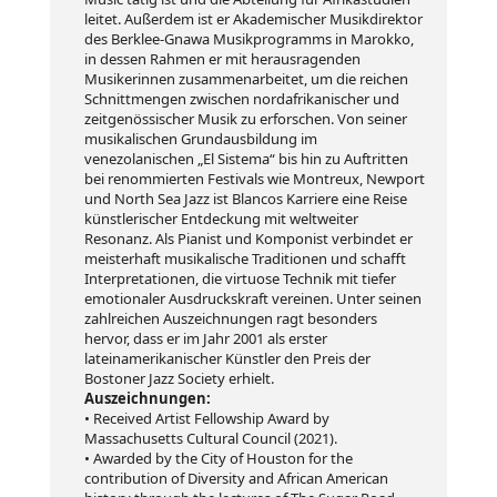
leitet. Außerdem ist er Akademischer Musikdirektor
des Berklee-Gnawa Musikprogramms in Marokko,
in dessen Rahmen er mit herausragenden
Musikerinnen zusammenarbeitet, um die reichen
Schnittmengen zwischen nordafrikanischer und
zeitgenössischer Musik zu erforschen. Von seiner
musikalischen Grundausbildung im
venezolanischen „El Sistema“ bis hin zu Auftritten
bei renommierten Festivals wie Montreux, Newport
und North Sea Jazz ist Blancos Karriere eine Reise
künstlerischer Entdeckung mit weltweiter
Resonanz. Als Pianist und Komponist verbindet er
meisterhaft musikalische Traditionen und schafft
Interpretationen, die virtuose Technik mit tiefer
emotionaler Ausdruckskraft vereinen. Unter seinen
zahlreichen Auszeichnungen ragt besonders
hervor, dass er im Jahr 2001 als erster
lateinamerikanischer Künstler den Preis der
Bostoner Jazz Society erhielt.
Auszeichnungen:
• Received Artist Fellowship Award by
Massachusetts Cultural Council (2021).
• Awarded by the City of Houston for the
contribution of Diversity and African American