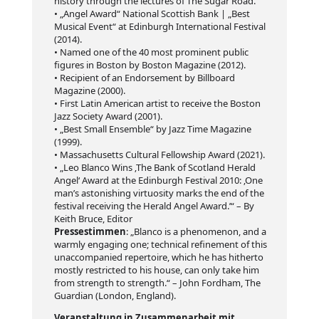
history through the lectures of The Sugar Road.
• „Angel Award“ National Scottish Bank | „Best
Musical Event“ at Edinburgh International Festival
(2014).
• Named one of the 40 most prominent public
figures in Boston by Boston Magazine (2012).
• Recipient of an Endorsement by Billboard
Magazine (2000).
• First Latin American artist to receive the Boston
Jazz Society Award (2001).
• „Best Small Ensemble“ by Jazz Time Magazine
(1999).
• Massachusetts Cultural Fellowship Award (2021).
• „Leo Blanco Wins ‚The Bank of Scotland Herald
Angel‘ Award at the Edinburgh Festival 2010: ‚One
man’s astonishing virtuosity marks the end of the
festival receiving the Herald Angel Award.’“ – By
Keith Bruce, Editor
Pressestimmen
: „Blanco is a phenomenon, and a
warmly engaging one; technical refinement of this
unaccompanied repertoire, which he has hitherto
mostly restricted to his house, can only take him
from strength to strength.“ – John Fordham, The
Guardian (London, England).
Veranstaltung in Zusammenarbeit mit