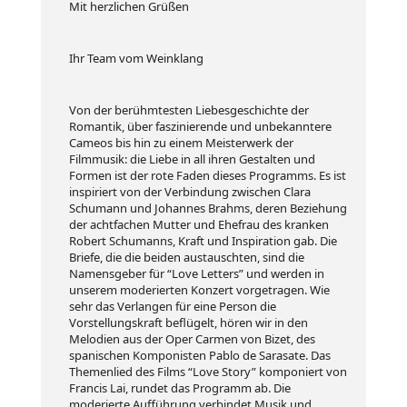
Mit herzlichen Grüßen
Ihr Team vom Weinklang
Von der berühmtesten Liebesgeschichte der
Romantik, über faszinierende und unbekanntere
Cameos bis hin zu einem Meisterwerk der
Filmmusik: die Liebe in all ihren Gestalten und
Formen ist der rote Faden dieses Programms. Es ist
inspiriert von der Verbindung zwischen Clara
Schumann und Johannes Brahms, deren Beziehung
der achtfachen Mutter und Ehefrau des kranken
Robert Schumanns, Kraft und Inspiration gab. Die
Briefe, die die beiden austauschten, sind die
Namensgeber für “Love Letters” und werden in
unserem moderierten Konzert vorgetragen. Wie
sehr das Verlangen für eine Person die
Vorstellungskraft beflügelt, hören wir in den
Melodien aus der Oper Carmen von Bizet, des
spanischen Komponisten Pablo de Sarasate. Das
Themenlied des Films “Love Story” komponiert von
Francis Lai, rundet das Programm ab. Die
moderierte Aufführung verbindet Musik und