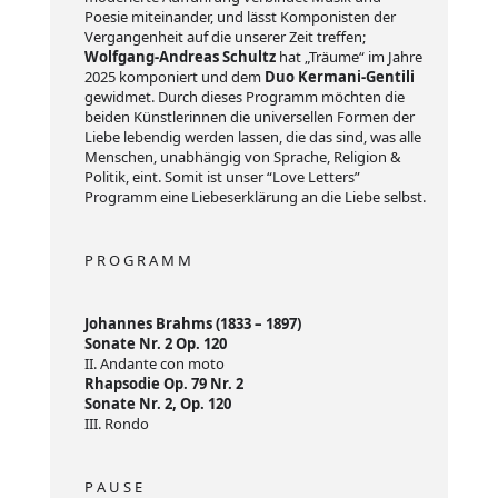
Poesie miteinander, und lässt Komponisten der
Vergangenheit auf die unserer Zeit treffen;
Wolfgang-Andreas Schultz
hat „Träume“ im Jahre
2025 komponiert und dem
Duo Kermani-Gentili
gewidmet. Durch dieses Programm möchten die
beiden Künstlerinnen die universellen Formen der
Liebe lebendig werden lassen, die das sind, was alle
Menschen, unabhängig von Sprache, Religion &
Politik, eint. Somit ist unser “Love Letters”
Programm eine Liebeserklärung an die Liebe selbst.
P R O G R A M M
Johannes Brahms (1833 – 1897)
Sonate Nr. 2 Op. 120
II. Andante con moto
Rhapsodie Op. 79 Nr. 2
Sonate Nr. 2, Op. 120
III. Rondo
P A U S E