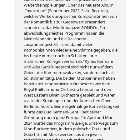
Weltersteinspielungen. Über das neueste Album
„Invocation“ (September 2022, Salto Records),
welches Werke europäischer Komponistinnen von
der Romantik bis zur Gegenwart präsentiert,
schrieb u.a. das Musikmagazin RONDO: „Ein
abwechslungsreiches Programm haben die
Niederländerin und die Italienerin
zusammengestellt – und damit vielen
Komponistinnen wieder eine Stimme gegeben, die
bis heute immer noch im Schatten ihrer
männlichen Kollegen verharren.“Kymia Kermani
und Alba Gentili-Tedeschi sind nicht nur auf dem
Gebiet der Kammermusik aktiv, sondern auch als
Solistinnen tätig. Die beiden Musikerinnen haben
bereits mit renommierten Orchestern wie dem
Royal Philharmonic Orchestra London und dem
West Eastern Divan Orchestra gespielt und waren
u.a. in der Staatsoper und der Komischen Oper
Berlin zu hören. Seine regelmäßige Konzerttätigkeit
führte das Duo Kermani-Gentili seit seiner
Gründung durch ganz Europa. Im April und Mai
2024 wurde das Programm ‚Berge, unterwegs zum
Mond‘ präsentiert, in dem polnische Texte und
Gedichte mit Musikwerken aus den jeweils