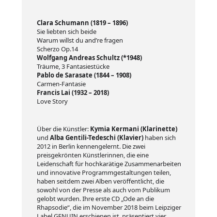
Clara Schumann (1819 – 1896)
Sie liebten sich beide
Warum willst du and’re fragen
Scherzo Op.14
Wolfgang Andreas Schultz (*1948)
Träume, 3 Fantasiestücke
Pablo de Sarasate (1844 – 1908)
Carmen-Fantasie
Francis Lai (1932 – 2018)
Love Story
Über die Künstler:
Kymia Kermani (Klarinette)
und
Alba Gentili-Tedeschi (Klavier)
haben sich
2012 in Berlin kennengelernt. Die zwei
preisgekrönten Künstlerinnen, die eine
Leidenschaft für hochkarätige Zusammenarbeiten
und innovative Programmgestaltungen teilen,
haben seitdem zwei Alben veröffentlicht, die
sowohl von der Presse als auch vom Publikum
gelobt wurden. Ihre erste CD „Ode an die
Rhapsodie“, die im November 2018 beim Leipziger
Label GENUIN erschienen ist, präsentiert vier