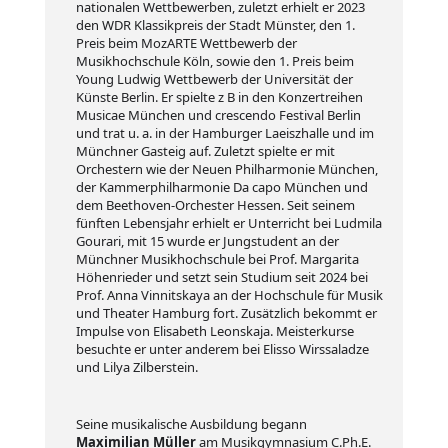
nationalen Wettbewerben, zuletzt erhielt er 2023
den WDR Klassikpreis der Stadt Münster, den 1.
Preis beim MozARTE Wettbewerb der
Musikhochschule Köln, sowie den 1. Preis beim
Young Ludwig Wettbewerb der Universität der
Künste Berlin. Er spielte z B in den Konzertreihen
Musicae München und crescendo Festival Berlin
und trat u. a. in der Hamburger Laeiszhalle und im
Münchner Gasteig auf. Zuletzt spielte er mit
Orchestern wie der Neuen Philharmonie München,
der Kammerphilharmonie Da capo München und
dem Beethoven-Orchester Hessen. Seit seinem
fünften Lebensjahr erhielt er Unterricht bei Ludmila
Gourari, mit 15 wurde er Jungstudent an der
Münchner Musikhochschule bei Prof. Margarita
Höhenrieder und setzt sein Studium seit 2024 bei
Prof. Anna Vinnitskaya an der Hochschule für Musik
und Theater Hamburg fort. Zusätzlich bekommt er
Impulse von Elisabeth Leonskaja. Meisterkurse
besuchte er unter anderem bei Elisso Wirssaladze
und Lilya Zilberstein.
Seine musikalische Ausbildung begann
Maximilian Müller
am Musikgymnasium C.Ph.E.