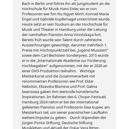
Bach in Berlin und führte ihn als Jungstudent an die
Hochschule für Musik Hans Eisler, wo er von
Professoren wie Ton Nu Ngyet Minh, Konrad Maria
Engel und Gabriele Kupfernagel unterrichtet wurde.
Heute setzt er sein Studium an der Hochschule für
Musik und Theater in Hamburg unter der Leitung
der namhaften Pianistin Anna Vinnitskaya fort.
Bereits früh wurde sein Talent durch zahlreiche
Auszeichnungen gewürdigt, darunter mehrfach 1.
Preise mit Höchstpunktzahl bei „Jugend Musiziert“
sowie dem Carl Bechstein Sonderpreis. 2015 wurde
er in die „Internationale Akademie zur Förderung
Hochbegabter“ aufgenommen, mit der er 2020 an
einer DVD-Produktion teilnahm. Wichtige
Meisterkurse und die Zusammenarbeit mit
renommierten Professoren wie Prof. Eldar
Nebolsin, Elizaveta Blumina und Prof. Galina
Iwanzowa gaben ihm wertvolle künstlerische
Inspirationen. Im Rahmen des 6. Chopin Festivals
Hamburg 2024 nahm er bei der international
gefeierten Pianistin und Professorin Ewa Kupiec am
Meisterkurs teil, um seiner pianistischen Laufbahn
weitere Impulse zu geben. Durch Stipendien der
Jürgen Ponto-Stiftung, Deutsche Stiftung
Musikleben und aktuell der Oskar Vera Ritter-