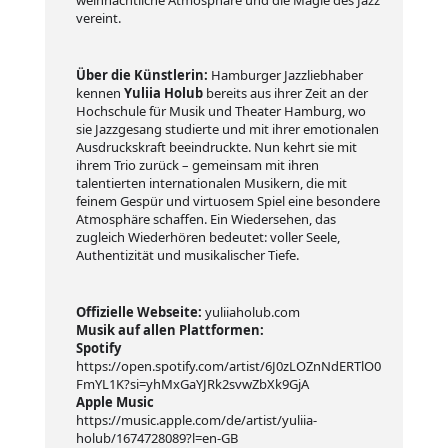
weihnachtliche Atmosphäre und die Magie des Jazz
vereint.
Über die Künstlerin:
Hamburger Jazzliebhaber
kennen
Yuliia Holub
bereits aus ihrer Zeit an der
Hochschule für Musik und Theater Hamburg, wo
sie Jazzgesang studierte und mit ihrer emotionalen
Ausdruckskraft beeindruckte. Nun kehrt sie mit
ihrem Trio zurück – gemeinsam mit ihren
talentierten internationalen Musikern, die mit
feinem Gespür und virtuosem Spiel eine besondere
Atmosphäre schaffen. Ein Wiedersehen, das
zugleich Wiederhören bedeutet: voller Seele,
Authentizität und musikalischer Tiefe.
Offizielle Webseite:
yuliiaholub.com
Musik auf allen Plattformen:
Spotify
https://open.spotify.com/artist/6J0zLOZnNdERTlO0
FmYL1K?si=yhMxGaYJRk2svwZbXk9GjA
Apple Music
https://music.apple.com/de/artist/yuliia-
holub/1674728089?l=en-GB